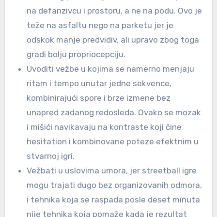
na defanzivcu i prostoru, a ne na podu. Ovo je
teže na asfaltu nego na parketu jer je
odskok manje predvidiv, ali upravo zbog toga
gradi bolju propriocepciju.
Uvoditi vežbe u kojima se namerno menjaju
ritam i tempo unutar jedne sekvence,
kombinirajući spore i brze izmene bez
unapred zadanog redosleda. Ovako se mozak
i mišići navikavaju na kontraste koji čine
hesitation i kombinovane poteze efektnim u
stvarnoj igri.
Vežbati u uslovima umora, jer streetball igre
mogu trajati dugo bez organizovanih odmora,
i tehnika koja se raspada posle deset minuta
nije tehnika koja pomaže kada je rezultat