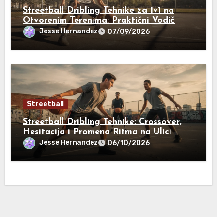
Streetball Dribling Tehnike za 1v1 na
Otvorenim Terenima: Praktični Vodič
Jesse Hernandez
07/09/2026
Streetball
Streetball Dribling Tehnike: Crossover,
Hesitacija i Promena Ritma na Ulici
Jesse Hernandez
06/10/2026