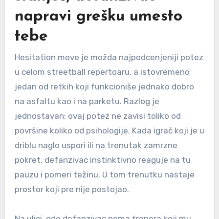
napravi grešku umesto
tebe
Hesitation move je možda najpodcenjeniji potez
u celom streetball repertoaru, a istovremeno
jedan od retkih koji funkcioniše jednako dobro
na asfaltu kao i na parketu. Razlog je
jednostavan: ovaj potez ne zavisi toliko od
površine koliko od psihologije. Kada igrač koji je u
driblu naglo uspori ili na trenutak zamrzne
pokret, defanzivac instinktivno reaguje na tu
pauzu i pomeri težinu. U tom trenutku nastaje
prostor koji pre nije postojao.
Na ulici, gde defanzivac nema trenera koji mu