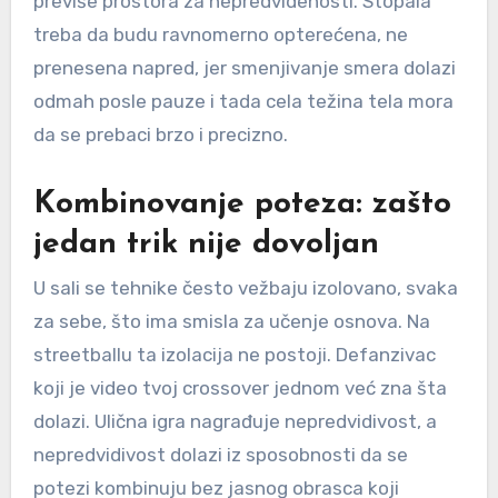
previše prostora za nepredvidenosti. Stopala
treba da budu ravnomerno opterećena, ne
prenesena napred, jer smenjivanje smera dolazi
odmah posle pauze i tada cela težina tela mora
da se prebaci brzo i precizno.
Kombinovanje poteza: zašto
jedan trik nije dovoljan
U sali se tehnike često vežbaju izolovano, svaka
za sebe, što ima smisla za učenje osnova. Na
streetballu ta izolacija ne postoji. Defanzivac
koji je video tvoj crossover jednom već zna šta
dolazi. Ulična igra nagrađuje nepredvidivost, a
nepredvidivost dolazi iz sposobnosti da se
potezi kombinuju bez jasnog obrasca koji