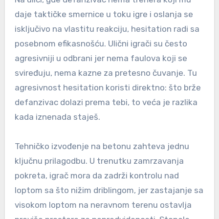
daje taktičke smernice u toku igre i oslanja se
isključivo na vlastitu reakciju, hesitation radi sa
posebnom efikasnošću. Ulični igrači su često
agresivniji u odbrani jer nema faulova koji se
sviređuju, nema kazne za pretesno čuvanje. Tu
agresivnost hesitation koristi direktno: što brže
defanzivac dolazi prema tebi, to veća je razlika
kada iznenada staješ.
Tehničko izvođenje na betonu zahteva jednu
ključnu prilagodbu. U trenutku zamrzavanja
pokreta, igrač mora da zadrži kontrolu nad
loptom sa što nižim driblingom, jer zastajanje sa
visokom loptom na neravnom terenu ostavlja