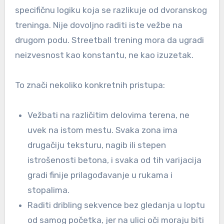
specifičnu logiku koja se razlikuje od dvoranskog
treninga. Nije dovoljno raditi iste vežbe na
drugom podu. Streetball trening mora da ugradi
neizvesnost kao konstantu, ne kao izuzetak.
To znači nekoliko konkretnih pristupa:
Vežbati na različitim delovima terena, ne
uvek na istom mestu. Svaka zona ima
drugačiju teksturu, nagib ili stepen
istrošenosti betona, i svaka od tih varijacija
gradi finije prilagođavanje u rukama i
stopalima.
Raditi dribling sekvence bez gledanja u loptu
od samog početka, jer na ulici oči moraju biti