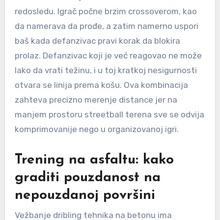
redosledu. Igrač počne brzim crossoverom, kao
da namerava da prođe, a zatim namerno uspori
baš kada defanzivac pravi korak da blokira
prolaz. Defanzivac koji je već reagovao ne može
lako da vrati težinu, i u toj kratkoj nesigurnosti
otvara se linija prema košu. Ova kombinacija
zahteva precizno merenje distance jer na
manjem prostoru streetball terena sve se odvija
komprimovanije nego u organizovanoj igri.
Trening na asfaltu: kako
graditi pouzdanost na
nepouzdanoj površini
Vežbanje dribling tehnika na betonu ima