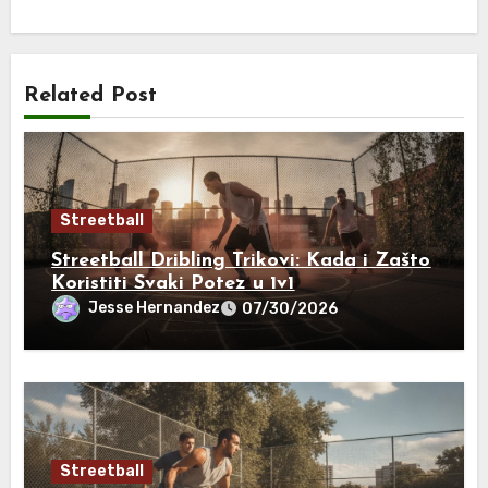
Related Post
Streetball
Streetball Dribling Trikovi: Kada i Zašto
Koristiti Svaki Potez u 1v1
Jesse Hernandez
07/30/2026
Streetball