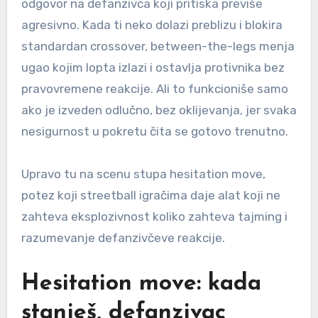
odgovor na defanzivca koji pritiska previše
agresivno. Kada ti neko dolazi preblizu i blokira
standardan crossover, between-the-legs menja
ugao kojim lopta izlazi i ostavlja protivnika bez
pravovremene reakcije. Ali to funkcioniše samo
ako je izveden odlučno, bez oklijevanja, jer svaka
nesigurnost u pokretu čita se gotovo trenutno.
Upravo tu na scenu stupa hesitation move,
potez koji streetball igračima daje alat koji ne
zahteva eksplozivnost koliko zahteva tajming i
razumevanje defanzivčeve reakcije.
Hesitation move: kada
stanješ, defanzivac