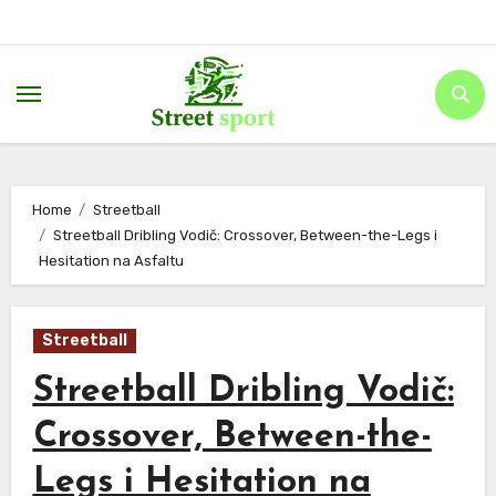
Skip
to
content
Home
Streetball
Streetball Dribling Vodič: Crossover, Between-the-Legs i
Hesitation na Asfaltu
Streetball
Streetball Dribling Vodič:
Crossover, Between-the-
Legs i Hesitation na