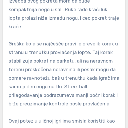
izvedba ovog pokreta mora da bude
kompaktnija nego u sali. Ruke rade kraći luk,
lopta prolazi niže između nogu, i ceo pokret traje
kraće.
Greška koja se najčešće pravi je prevelik korak u
stranu u trenutku provlačenja lopte. Taj korak
stabilizuje pokret na parketu, ali na neravnom
terenu preskočena neravnina ili pesak mogu da
pomere ravnotežu baš u trenutku kada igrač ima
samo jednu nogu na tlu. Streetball
prilagođavanje podrazumeva manji bočni korak i
brže preuzimanje kontrole posle provlačenja.
Ovaj potez u uličnoj igri ima smisla koristiti kao