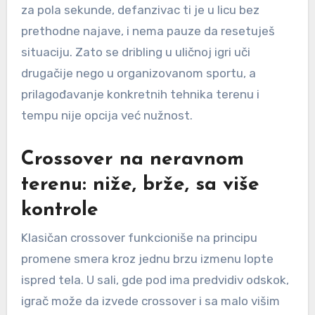
za pola sekunde, defanzivac ti je u licu bez
prethodne najave, i nema pauze da resetuješ
situaciju. Zato se dribling u uličnoj igri uči
drugačije nego u organizovanom sportu, a
prilagođavanje konkretnih tehnika terenu i
tempu nije opcija već nužnost.
Crossover na neravnom
terenu: niže, brže, sa više
kontrole
Klasičan crossover funkcioniše na principu
promene smera kroz jednu brzu izmenu lopte
ispred tela. U sali, gde pod ima predvidiv odskok,
igrač može da izvede crossover i sa malo višim