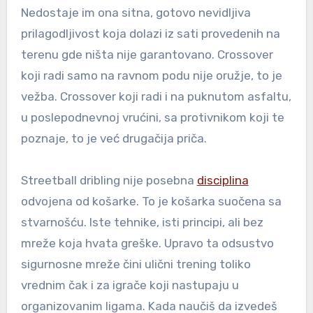
Nedostaje im ona sitna, gotovo nevidljiva
prilagodljivost koja dolazi iz sati provedenih na
terenu gde ništa nije garantovano. Crossover
koji radi samo na ravnom podu nije oružje, to je
vežba. Crossover koji radi i na puknutom asfaltu,
u poslepodnevnoj vrućini, sa protivnikom koji te
poznaje, to je već drugačija priča.
Streetball dribling nije posebna
disciplina
odvojena od košarke. To je košarka suočena sa
stvarnošću. Iste tehnike, isti principi, ali bez
mreže koja hvata greške. Upravo ta odsustvo
sigurnosne mreže čini ulični trening toliko
vrednim čak i za igrače koji nastupaju u
organizovanim ligama. Kada naučiš da izvedeš