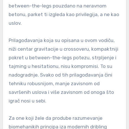
between-the-legs pouzdano na neravnom
betonu, parket ti izgleda kao privilegija, a ne kao
uslov.
Prilagođavanja koja su opisana u ovom vodiču,
niži centar gravitacije u crossoveru, kompaktniji
pokret u between-the-legs potezu, strpljenje i
tajming u hesitationu, nisu kompromisi. To su
nadogradnje. Svako od tih prilagođavanja čini
tehniku robusnijom, manje zavisnom od
savršenih uslova i više zavisnom od onoga što
igrač nosi u sebi.
Za one koji žele da prodube razumevanje
biomehanikih principa iza modernih dribling