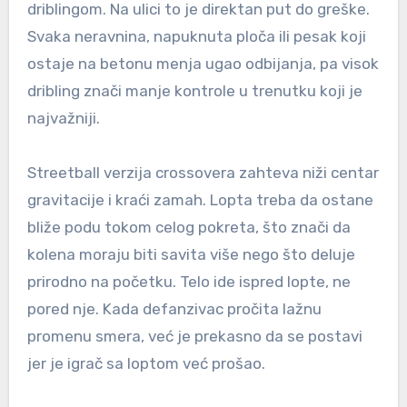
driblingom. Na ulici to je direktan put do greške.
Svaka neravnina, napuknuta ploča ili pesak koji
ostaje na betonu menja ugao odbijanja, pa visok
dribling znači manje kontrole u trenutku koji je
najvažniji.
Streetball verzija crossovera zahteva niži centar
gravitacije i kraći zamah. Lopta treba da ostane
bliže podu tokom celog pokreta, što znači da
kolena moraju biti savita više nego što deluje
prirodno na početku. Telo ide ispred lopte, ne
pored nje. Kada defanzivac pročita lažnu
promenu smera, već je prekasno da se postavi
jer je igrač sa loptom već prošao.