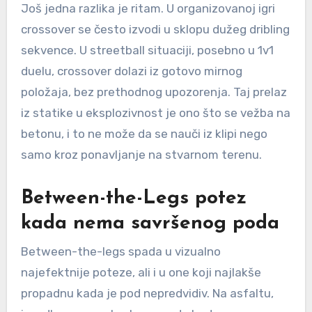
Još jedna razlika je ritam. U organizovanoj igri
crossover se često izvodi u sklopu dužeg dribling
sekvence. U streetball situaciji, posebno u 1v1
duelu, crossover dolazi iz gotovo mirnog
položaja, bez prethodnog upozorenja. Taj prelaz
iz statike u eksplozivnost je ono što se vežba na
betonu, i to ne može da se nauči iz klipi nego
samo kroz ponavljanje na stvarnom terenu.
Between-the-Legs potez
kada nema savršenog poda
Between-the-legs spada u vizualno
najefektnije poteze, ali i u one koji najlakše
propadnu kada je pod nepredvidiv. Na asfaltu,