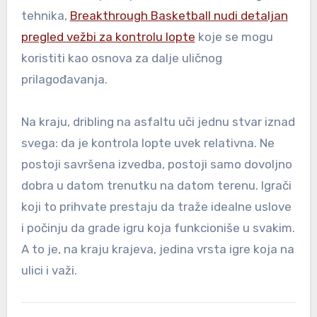
tehnika,
Breakthrough Basketball nudi detaljan
pregled vežbi za kontrolu lopte
koje se mogu
koristiti kao osnova za dalje uličnog
prilagođavanja.
Na kraju, dribling na asfaltu uči jednu stvar iznad
svega: da je kontrola lopte uvek relativna. Ne
postoji savršena izvedba, postoji samo dovoljno
dobra u datom trenutku na datom terenu. Igrači
koji to prihvate prestaju da traže idealne uslove
i počinju da grade igru koja funkcioniše u svakim.
A to je, na kraju krajeva, jedina vrsta igre koja na
ulici i važi.