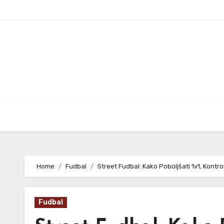
Skip
to
content
Home
Fudbal
Street Fudbal: Kako Poboljšati 1v1, Kontrol
Fudbal