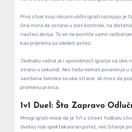
Prva stvar koju iskusni ulični igrači razvijaju je
Ona mora da ostane u zoni kontrole, na distanc
nastavi akcija. To se ne postiže samo vežbanje
kao priprema za sledeći potez.
Jednako važna je i sposobnost igranja sa obe n
stranu u sekundi. Ako tada nemaš poverenja u sl
savršena tehnika sa obe strane, ali mora da po
promenu pravca.
1v1 Duel: Šta Zapravo Odluč
Mnogi igrači misle da je 1v1 u street fudbalu stv
dvoboj nije spektakularan potez, već čitanje pro