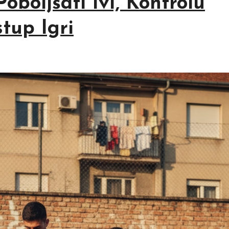
oboljšati 1v1, Kontrolu
tup Igri