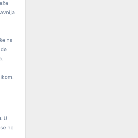
reže
avnija
iše na
gde
a.
nikom,
. U
 se ne