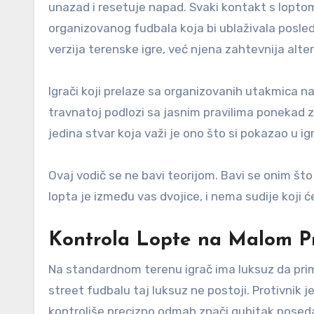
unazad i resetuje napad. Svaki kontakt s loptom
organizovanog fudbala koja bi ublaživala posled
verzija terenske igre, već njena zahtevnija alte
Igrači koji prelaze sa organizovanih utakmica n
travnatoj podlozi sa jasnim pravilima ponekad za
jedina stvar koja važi je ono što si pokazao u ig
Ovaj vodič se ne bavi teorijom. Bavi se onim što
lopta je između vas dvojice, i nema sudije koji
Kontrola Lopte na Malom P
Na standardnom terenu igrač ima luksuz da primi
street fudbalu taj luksuz ne postoji. Protivnik je
kontroliše precizno odmah znači gubitak posed