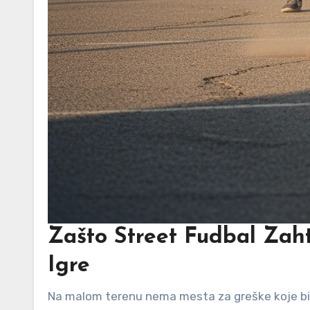
Zašto Street Fudbal Zaht
Igre
Na malom terenu nema mesta za greške koje bi saigrač mogao da pokrije. Nema prostora da se lopta vrati