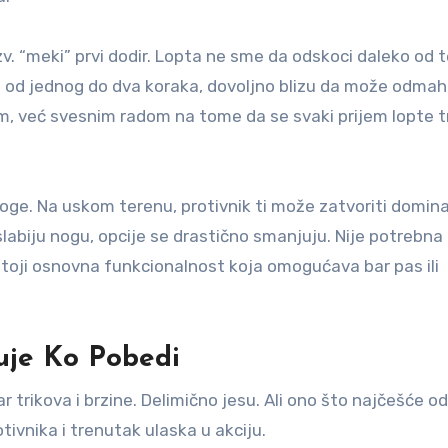
 tzv. “meki” prvi dodir. Lopta ne sme da odskoci daleko od t
i od jednog do dva koraka, dovoljno blizu da može odmah
m, već svesnim radom na tome da se svaki prijem lopte t
oge. Na uskom terenu, protivnik ti može zatvoriti domin
abiju nogu, opcije se drastično smanjuju. Nije potrebna
stoji osnovna funkcionalnost koja omogućava bar pas ili
uje Ko Pobedi
ar trikova i brzine. Delimično jesu. Ali ono što najčešće o
tivnika i trenutak ulaska u akciju.