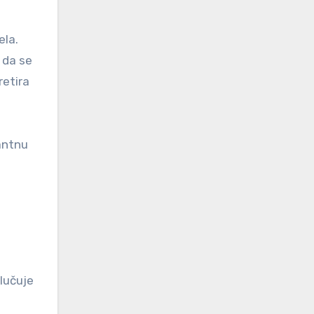
ela.
 da se
retira
antnu
dlučuje