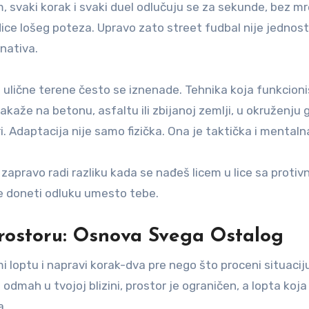
, svaki korak i svaki duel odlučuju se za sekunde, bez m
ice lošeg poteza. Upravo zato street fudbal nije jednost
rnativa.
a ulične terene često se iznenade. Tehnika koja funkcion
kaže na betonu, asfaltu ili zbijanoj zemlji, u okruženju 
ri. Adaptacija nije samo fizička. Ona je taktička i mentaln
 zapravo radi razliku kada se nađeš licem u lice sa protiv
 će doneti odluku umesto tebe.
rostoru: Osnova Svega Ostalog
 loptu i napravi korak-dva pre nego što proceni situaciju
 odmah u tvojoj blizini, prostor je ograničen, a lopta koja
a.