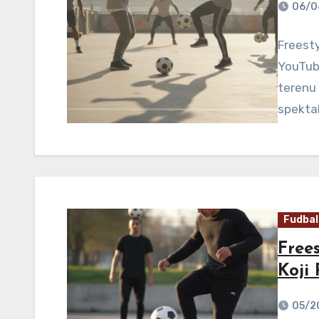
06/0
Freesty
YouTub
terenu 
spekta
Fudbal
Frees
Koji
05/2