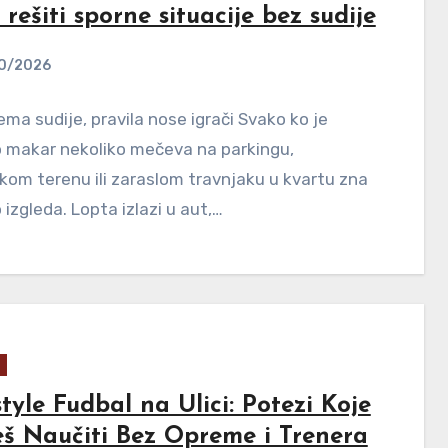
rešiti sporne situacije bez sudije
0/2026
ma sudije, pravila nose igrači Svako ko je
o makar nekoliko mečeva na parkingu,
om terenu ili zaraslom travnjaku u kvartu zna
 izgleda. Lopta izlazi u aut,…
tyle Fudbal na Ulici: Potezi Koje
š Naučiti Bez Opreme i Trenera