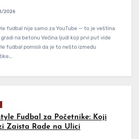
8/2026
le fudbal nije samo za YouTube — to je veština
 gradi na betonu Većina ljudi koji prvi put vide
le fudbal pomisli da je to nešto između
tike…
tyle Fudbal za Početnike: Koji
zi Zaista Rade na Ulici