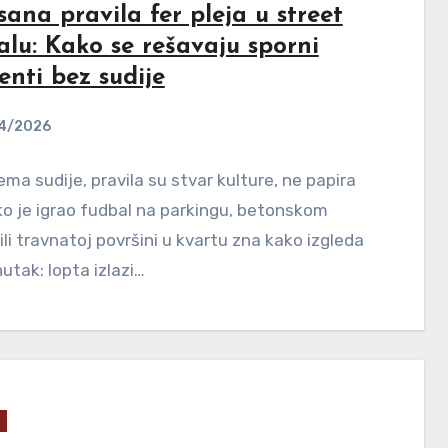
ana pravila fer pleja u street
alu: Kako se rešavaju sporni
nti bez sudije
4/2026
ma sudije, pravila su stvar kulture, ne papira
o je igrao fudbal na parkingu, betonskom
ili travnatoj površini u kvartu zna kako izgleda
nutak: lopta izlazi…