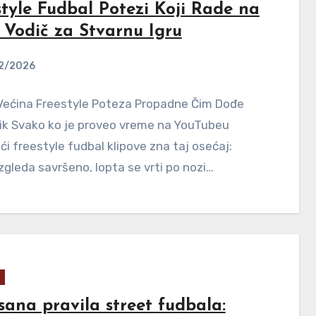
style Fudbal Potezi Koji Rade na
: Vodič za Stvarnu Igru
2/2026
Većina Freestyle Poteza Propadne Čim Dođe
ik Svako ko je proveo vreme na YouTubeu
ći freestyle fudbal klipove zna taj osećaj:
zgleda savršeno, lopta se vrti po nozi…
sana pravila street fudbala: