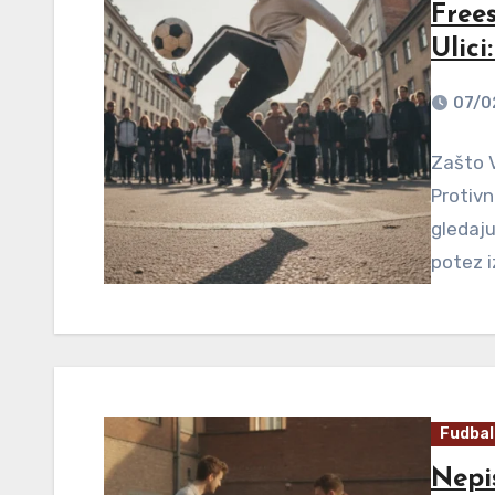
Free
Ulici
07/0
Zašto 
Protivn
gledaju
potez i
Fudbal
Nepi