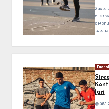
Zašto v
nije ra
betonu 
tutoria
Fudbal
Stree
Kont
Igri
05/1