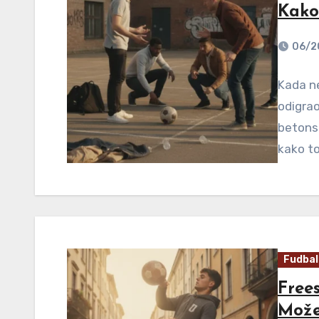
Kako 
06/2
Kada ne
odigra
betonsk
kako to
Fudbal
Frees
Može