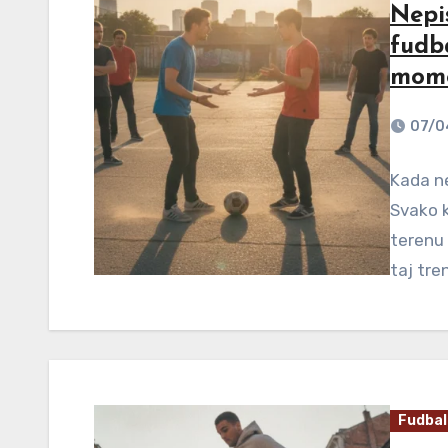
Nepis
fudb
mome
07/0
Kada ne
Svako k
terenu 
taj tre
Fudbal