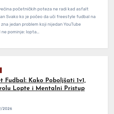
ećina početničkih poteza ne radi kad asfalt
van Svako ko je počeo da uči freestyle fudbal na
zna jedan problem koji nijedan YouTube
l ne pominje: lopta…
t Fudbal: Kako Poboljšati 1v1,
rolu Lopte i Mentalni Pristup
2/2026