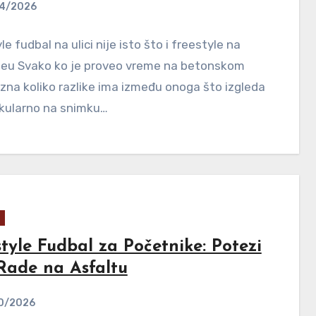
4/2026
le fudbal na ulici nije isto što i freestyle na
eu Svako ko je proveo vreme na betonskom
zna koliko razlike ima između onoga što izgleda
kularno na snimku…
tyle Fudbal za Početnike: Potezi
 Rade na Asfaltu
0/2026