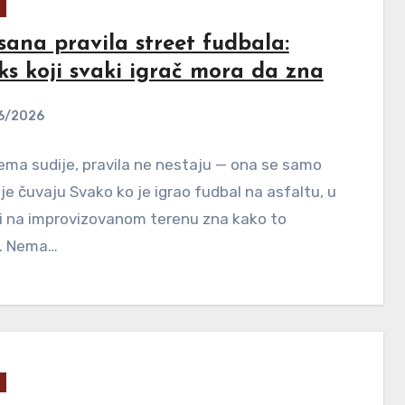
sana pravila street fudbala:
ks koji svaki igrač mora da zna
6/2026
ma sudije, pravila ne nestaju — ona se samo
je čuvaju Svako ko je igrao fudbal na asfaltu, u
li na improvizovanom terenu zna kako to
a. Nema…