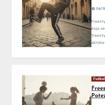
06/1
Freesty
koja se
freesty
akroba
Fudbal
Frees
Pote