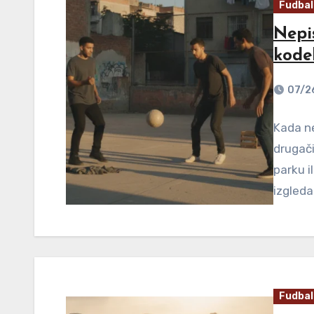
Fudbal
Nepi
kode
07/2
Kada ne
drugači
parku i
izgled
Fudbal