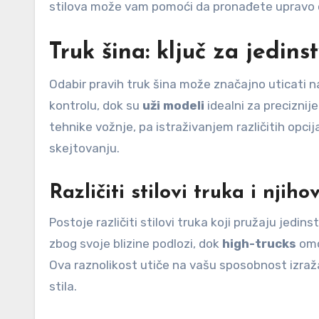
stilova može vam pomoći da pronađete upravo onu
Truk šina: ključ za jedins
Odabir pravih truk šina može značajno uticati na
kontrolu, dok su
uži modeli
idealni za preciznije
tehnike vožnje, pa istraživanjem različitih opcij
skejtovanju.
Različiti stilovi truka i nji
Postoje različiti stilovi truka koji pružaju jedi
zbog svoje blizine podlozi, dok
high-trucks
omo
Ova raznolikost utiče na vašu sposobnost izraž
stila.