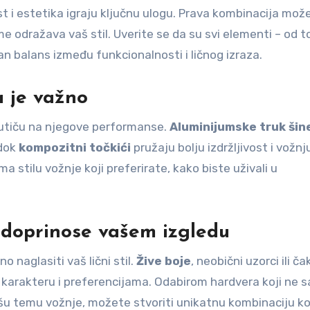
st i estetika igraju ključnu ulogu. Prava kombinacija mož
e odražava vaš stil. Uverite se da su svi elementi – od t
an balans između funkcionalnosti i ličnog izraza.
a je važno
o utiču na njegove performanse.
Aluminijumske truk šin
 dok
kompozitni točkići
pružaju bolju izdržljivost i vožnj
a stilu vožnje koji preferirate, kako biste uživali u
 doprinose vašem izgledu
naglasiti vaš lični stil.
Žive boje
, neobični uzorci ili ča
 karakteru i preferencijama. Odabirom hardvera koji ne 
ašu temu vožnje, možete stvoriti unikatnu kombinaciju ko