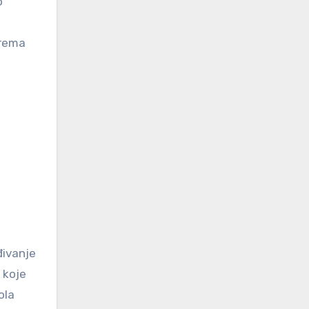
o
prema
đivanje
 koje
ola