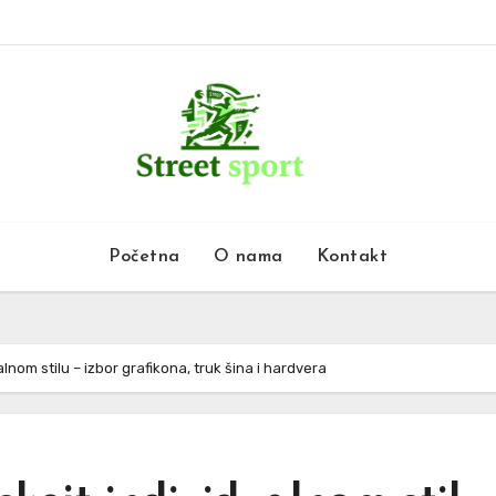
Početna
O nama
Kontakt
alnom stilu – izbor grafikona, truk šina i hardvera