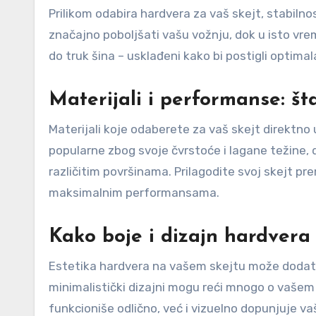
Prilikom odabira hardvera za vaš skejt, stabilno
značajno poboljšati vašu vožnju, dok u isto vrem
do truk šina – usklađeni kako bi postigli optimal
Materijali i performanse: št
Materijali koje odaberete za vaš skejt direktn
popularne zbog svoje čvrstoće i lagane težine,
različitim površinama. Prilagodite svoj skejt prem
maksimalnim performansama.
Kako boje i dizajn hardvera
Estetika hardvera na vašem skejtu može dodatno 
minimalistički dizajni mogu reći mnogo o vašem
funkcioniše odlično, već i vizuelno dopunjuje v