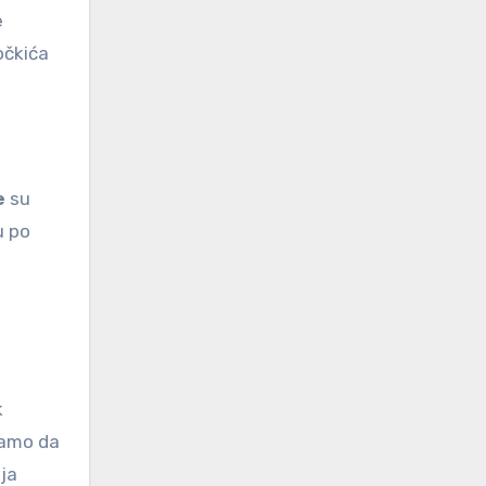
e
očkića
e
su
u po
k
samo da
ja