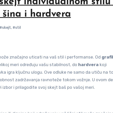
skejt individualnom stilu
 šina i hardvera
#skejt
,
#stil
ože značajno uticati na vaš stil i performanse. Od
grafi
elikoj meri određuju vašu stabilnost, do
hardvera
koji
ka igra ključnu ulogu. Ove odluke ne samo da utiču na t
posobnost zadržavanja ravnoteže tokom vožnje. U ovom de
izbor i prilagodite svoj skejt baš po vašoj meri.