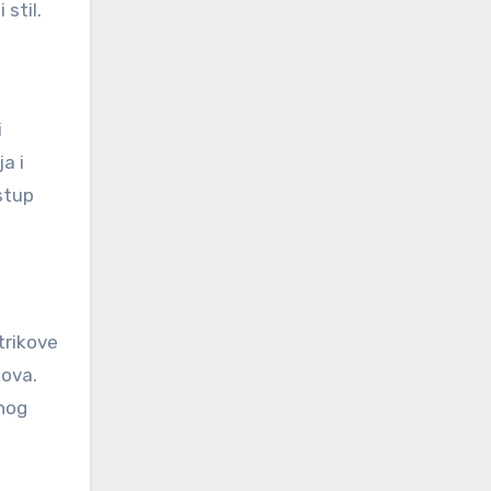
stil.
i
a i
istup
 trikove
kova.
čnog