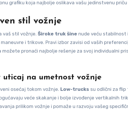
 grafiku koja najbolje oslikava vašu jedinstvenu priču i 
tven stil vožnje
 vaš stil vožnje.
Široke truk šine
nude veću stabilnost 
 maneuvre i trikove. Pravi izbor zavisi od vaših preferencij
a možete pronaći najbolje rešenje za svoj individualni pr
hov uticaj na umetnost vožnje
nstveni osećaj tokom vožnje.
Low-trucks
su odlični za flip
gućavaju veće skakanje i bolje izvođenje vertikalnih tri
avanja prilikom vožnje i pomaže u razvoju vašeg specifi