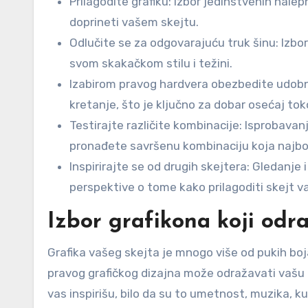
Prilagodite grafiku: Izbor jedinstvenih nalepn
doprineti vašem skejtu.
Odlučite se za odgovarajuću truk šinu: Izbor
svom skakačkom stilu i težini.
Izabirom pravog hardvera obezbedite udobnos
kretanje, što je ključno za dobar osećaj to
Testirajte različite kombinacije: Isprobavanj
pronađete savršenu kombinaciju koja najbol
Inspirirajte se od drugih skejtera: Gledanje
perspektive o tome kako prilagoditi skejt v
Izbor grafikona koji odra
Grafika vašeg skejta je mnogo više od pukih boja
pravog grafičkog dizajna može odražavati vašu l
vas inspirišu, bilo da su to umetnost, muzika, kul