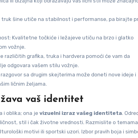
ica ili dizajna koji odražavaju vaš lični stil može značajn
 truk šine utiče na stabilnost i performanse, pa birajte 
t: Kvalitetne točkiće i ležajeve utiču na brzo i glatko
kom vožnje.
e različitih grafika, truka i hardvera pomoći će vam da
je odgovara vašem stilu vožnje.
 i razgovor sa drugim skejterima može doneti nove ideje i
ašim ličnim željama.
žava vaš identitet
 i oblika; ona je
vizuelni izraz vašeg identiteta
. Odre
ičnost, stil i čak životne vrednosti. Razmislite o temama
turološki motivi ili sportski uzori. Izbor pravih boja i simb