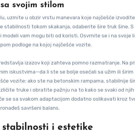
 sa svojim stilom
lu, uzmite u obzir vrstu manevara koje najčešće izvodite
e stabilnosti tokom skakanja, odaberite šire truk šine. S
i modeli vam mogu biti od koristi. Osvrnite se i na svoje l
tipom podloge na kojoj najčešće vozite.
predstavlja izazov koji zahteva pomno razmatranje. Na pr
nim iskustvima—da li ste se bolje osećali sa užim ili širim
će vozite; ako ste na betonskim rampama, stabilnije ši
ličite truke i obratite pažnju na to kako se svaki od nji
t će se sa svakom adaptacijom dodatno oslikavati kroz tv
pronađeš savršeni balans.
tabilnosti i estetike