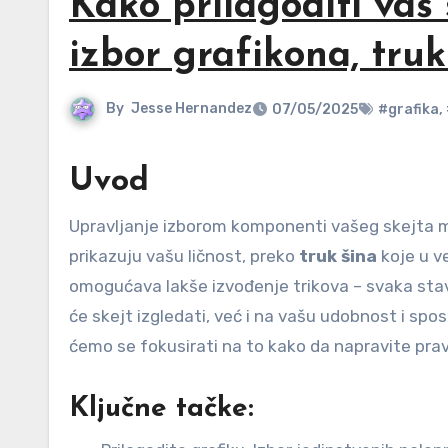
Kako prilagoditi vaš 
izbor grafikona, truk
By
Jesse Hernandez
07/05/2025
#grafika
,
Uvod
Upravljanje izborom komponenti vašeg skejta m
prikazuju vašu ličnost, preko
truk šina
koje u v
omogućava lakše izvođenje trikova – svaka stav
će skejt izgledati, već i na vašu udobnost i s
ćemo se fokusirati na to kako da napravite pravi 
Ključne tačke: