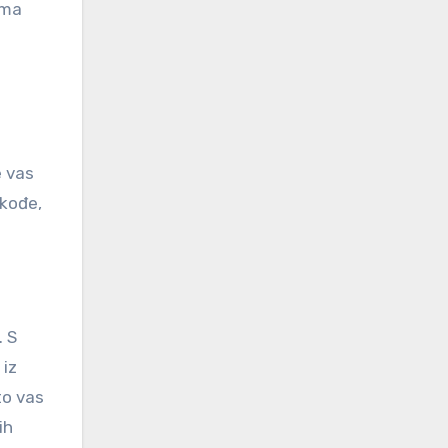
ema
e vas
akođe,
. S
 iz
to vas
ih