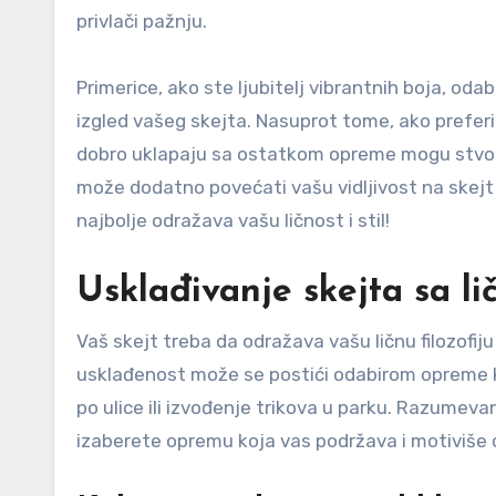
privlači pažnju.
Primerice, ako ste ljubitelj vibrantnih boja, odab
izgled vašeg skejta. Nasuprot tome, ako preferira
dobro uklapaju sa ostatkom opreme mogu stvoriti
može dodatno povećati vašu vidljivost na skejt s
najbolje odražava vašu ličnost i stil!
Usklađivanje skejta sa l
Vaš skejt treba da odražava vašu ličnu filozofiju
usklađenost može se postići odabirom opreme ko
po ulice ili izvođenje trikova u parku. Razumeva
izaberete opremu koja vas podržava i motiviše 