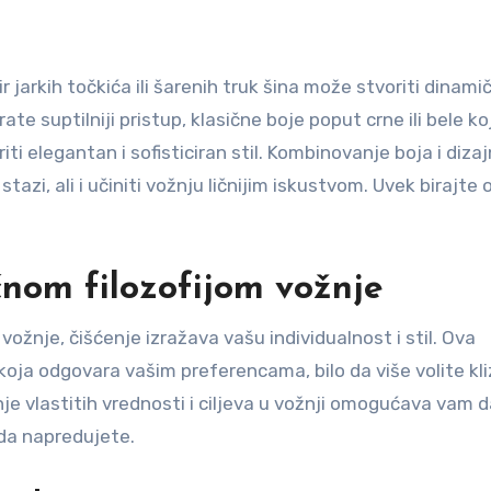
ir jarkih točkića ili šarenih truk šina može stvoriti dinami
te suptilniji pristup, klasične boje poput crne ili bele ko
 elegantan i sofisticiran stil. Kombinovanje boja i diza
tazi, ali i učiniti vožnju ličnijim iskustvom. Uvek birajte 
ičnom filozofijom vožnje
 vožnje, čišćenje izražava vašu individualnost i stil. Ova
ja odgovara vašim preferencama, bilo da više volite kl
nje vlastitih vrednosti i ciljeva u vožnji omogućava vam 
da napredujete.