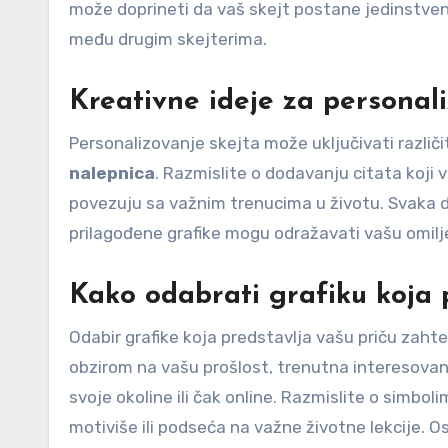
može doprineti da vaš skejt postane jedinstven
među drugim skejterima.
Kreativne ideje za personali
Personalizovanje skejta može uključivati različ
nalepnica
. Razmislite o dodavanju citata koji v
povezuju sa važnim trenucima u životu. Svaka d
prilagođene grafike mogu odražavati vašu omilje
Kako odabrati grafiku koja 
Odabir grafike koja predstavlja vašu priču zahte
obzirom na vašu prošlost, trenutna interesovanj
svoje okoline ili čak online. Razmislite o simboli
motiviše ili podseća na važne životne lekcije. Osi