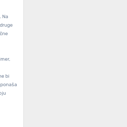
. Na
 druge
ične
imer,
ne bi
h ponaša
oju