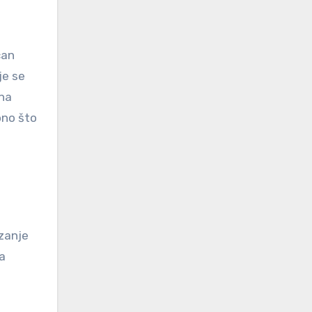
čan
je se
jna
ono što
izanje
da