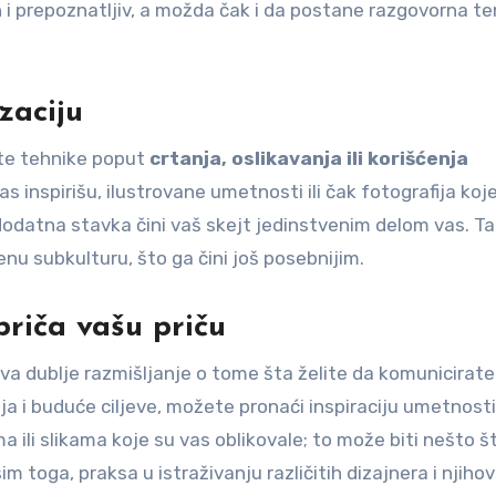
 i prepoznatljiv, a možda čak i da postane razgovorna t
zaciju
ite tehnike poput
crtanja, oslikavanja ili korišćenja
as inspirišu, ilustrovane umetnosti ili čak fotografija koj
odatna stavka čini vaš skejt jedinstvenim delom vas. T
nu subkulturu, što ga čini još posebnijim.
priča vašu priču
va dublje razmišljanje o tome šta želite da komunicirate
a i buduće ciljeve, možete pronaći inspiraciju umetnosti
ma ili slikama koje su vas oblikovale; to može biti nešto š
m toga, praksa u istraživanju različitih dizajnera i njihov