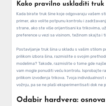
Kako pravilno uskladiti truk
Kada birate truk šine koje odgovaraju vašem sti
primer, ako volite potpunu kontrolu i zadržavanj
strane, ako ste više orijentisani ka trikovima, už
preference u vezi sa visinom, težinom skajta i 
Postavljanje truk šina u skladu s vašim stilom 
prilikom izbora šina, razmislite o svojim prethod
modelima? Takođe, razmislite o tome gde najčeš
vam mogle ponuditi veću kontrolu. Isprobajte raz
prilikom izvođenja trikova. Tvoja individualnos
vožnju, pa se ne plaši eksperimentisati dok ne 
Odabir hardvera: osnova s