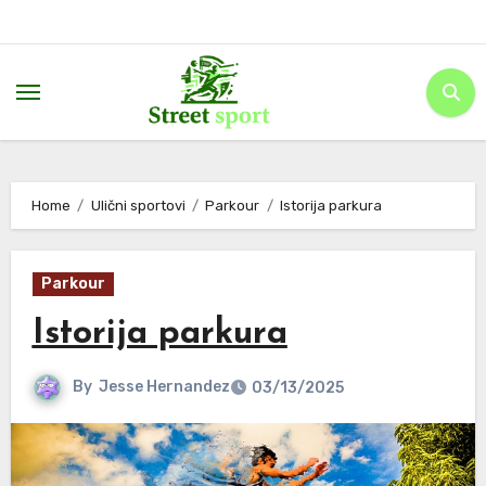
Skip
to
content
Home
Ulični sportovi
Parkour
Istorija parkura
Parkour
Istorija parkura
By
Jesse Hernandez
03/13/2025