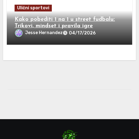
Ulični sportovi
Kako pobediti 1 na 1 u street fudbalu:
Trikovi, mindset i pravila igre
Jesse Hernandez
04/17/2026