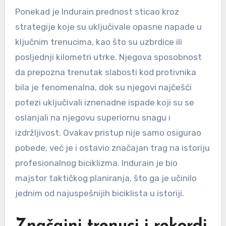
Ponekad je Indurain prednost sticao kroz
strategije koje su uključivale opasne napade u
ključnim trenucima, kao što su uzbrdice ili
posljednji kilometri utrke. Njegova sposobnost
da prepozna trenutak slabosti kod protivnika
bila je fenomenalna, dok su njegovi najčešći
potezi uključivali iznenadne ispade koji su se
oslanjali na njegovu superiornu snagu i
izdržljivost. Ovakav pristup nije samo osigurao
pobede, već je i ostavio značajan trag na istoriju
profesionalnog biciklizma. Indurain je bio
majstor taktičkog planiranja, što ga je učinilo
jednim od najuspešnijih biciklista u istoriji.
Značajni trenuci i rekordi