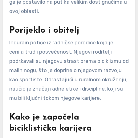
ga je postavilo na put ka velikim dostignućima u
ovoj oblasti.
Porijeklo i obitelj
Indurain potiče iz radničke porodice koja je
cenila trud i posvećenost. Njegovi roditelji
podržavali su njegovu strast prema biciklizmu od
malih nogu, što je doprinelo njegovom razvoju
kao sportiste. Odrastajući u ruralnom okruženju,
naučio je značaj radne etike i discipline, koji su
mu bili ključni tokom njegove karijere.
Kako je započela
biciklistička karijera