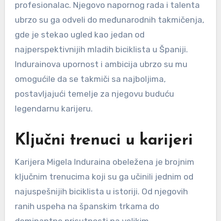
profesionalac. Njegovo napornog rada i talenta
ubrzo su ga odveli do međunarodnih takmičenja,
gde je stekao ugled kao jedan od
najperspektivnijih mladih biciklista u Španiji.
Indurainova upornost i ambicija ubrzo su mu
omogućile da se takmiči sa najboljima,
postavljajući temelje za njegovu buduću
legendarnu karijeru.
Ključni trenuci u karijeri
Karijera Migela Induraina obeležena je brojnim
ključnim trenucima koji su ga učinili jednim od
najuspešnijih biciklista u istoriji. Od njegovih
ranih uspeha na španskim trkama do
dominantne prisutnosti na velikim