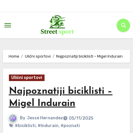
Skip
to
content
Home
Ulični sportovi
Najpoznatiji biciklisti – Migel Indurain
Ulični sportovi
Najpoznatiji biciklisti –
Migel Indurain
By
Jesse Hernandez
05/11/2025
#biciklisti
,
#Indurain
,
#poznati