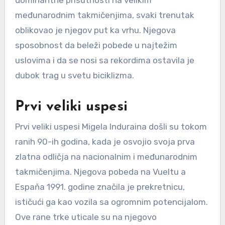
međunarodnim takmičenjima, svaki trenutak
oblikovao je njegov put ka vrhu. Njegova
sposobnost da beleži pobede u najtežim
uslovima i da se nosi sa rekordima ostavila je
dubok trag u svetu biciklizma.
Prvi veliki uspesi
Prvi veliki uspesi Migela Induraina došli su tokom
ranih 90-ih godina, kada je osvojio svoja prva
zlatna odličja na nacionalnim i međunarodnim
takmičenjima. Njegova pobeda na Vueltu a
Espaňa 1991. godine značila je prekretnicu,
ističući ga kao vozila sa ogromnim potencijalom.
Ove rane trke uticale su na njegovo