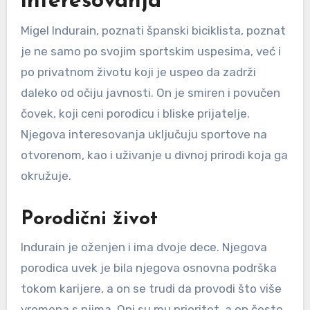
interesovanja
Migel Indurain, poznati španski biciklista, poznat
je ne samo po svojim sportskim uspesima, već i
po privatnom životu koji je uspeo da zadrži
daleko od očiju javnosti. On je smiren i povučen
čovek, koji ceni porodicu i bliske prijatelje.
Njegova interesovanja uključuju sportove na
otvorenom, kao i uživanje u divnoj prirodi koja ga
okružuje.
Porodični život
Indurain je oženjen i ima dvoje dece. Njegova
porodica uvek je bila njegova osnovna podrška
tokom karijere, a on se trudi da provodi što više
vremena s njima. Oni su mu prioritet, a on često