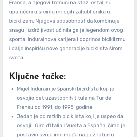
Fransa, a njegovi trenuci na stazi ostali su
upamćeni u srcima mnogih zaljubljenika u
biciklizam. Njegova sposobnost da kombinuje
snagu i izdržljivost učinila ga je legendom ovog
sporta. Indurainova karijera i doprinos biciklizmu
i dalje inspirišu nove generacije biciklista širom
sveta.
Ključne tačke:
Migel Indurain je španski biciklista koji je
osvojio pet uzastopnih titula na Tur de
Fransu od 1991. do 1995. godine.
Jedan je od retkih biciklista koji je uspeo da
osvoji i Giro d’Italia i Vuelta a España, čime je
postavio svoje ime među najpoznatije u