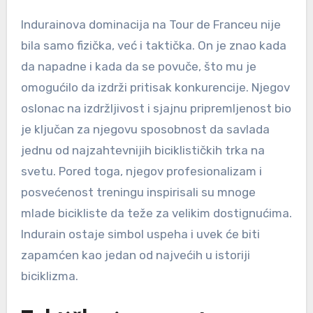
Indurainova dominacija na Tour de Franceu nije
bila samo fizička, već i taktička. On je znao kada
da napadne i kada da se povuče, što mu je
omogućilo da izdrži pritisak konkurencije. Njegov
oslonac na izdržljivost i sjajnu pripremljenost bio
je ključan za njegovu sposobnost da savlada
jednu od najzahtevnijih biciklističkih trka na
svetu. Pored toga, njegov profesionalizam i
posvećenost treningu inspirisali su mnoge
mlade bicikliste da teže za velikim dostignućima.
Indurain ostaje simbol uspeha i uvek će biti
zapamćen kao jedan od najvećih u istoriji
biciklizma.