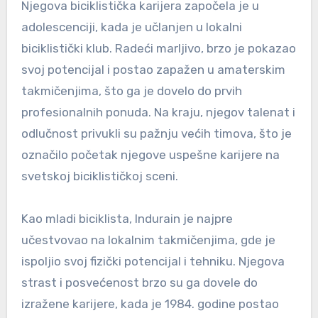
Njegova biciklistička karijera započela je u
adolescenciji, kada je učlanjen u lokalni
biciklistički klub. Radeći marljivo, brzo je pokazao
svoj potencijal i postao zapažen u amaterskim
takmičenjima, što ga je dovelo do prvih
profesionalnih ponuda. Na kraju, njegov talenat i
odlučnost privukli su pažnju većih timova, što je
označilo početak njegove uspešne karijere na
svetskoj biciklističkoj sceni.
Kao mladi biciklista, Indurain je najpre
učestvovao na lokalnim takmičenjima, gde je
ispoljio svoj fizički potencijal i tehniku. Njegova
strast i posvećenost brzo su ga dovele do
izražene karijere, kada je 1984. godine postao