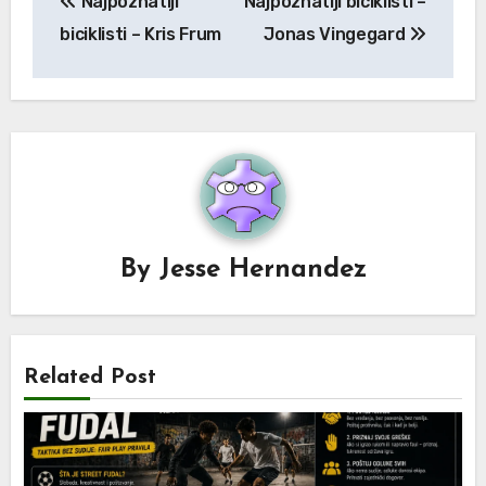
Najpoznatiji
Najpoznatiji biciklisti –
navigation
biciklisti – Kris Frum
Jonas Vingegard
By
Jesse Hernandez
Related Post