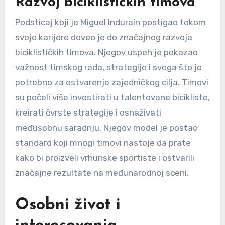
Razvoj biciklističkih timova
Podsticaj koji je Miguel Indurain postigao tokom
svoje karijere doveo je do značajnog razvoja
biciklističkih timova. Njegov uspeh je pokazao
važnost timskog rada, strategije i svega što je
potrebno za ostvarenje zajedničkog cilja. Timovi
su počeli više investirati u talentovane bicikliste,
kreirati čvrste strategije i osnaživati
međusobnu saradnju. Njegov model je postao
standard koji mnogi timovi nastoje da prate
kako bi proizveli vrhunske sportiste i ostvarili
značajne rezultate na međunarodnoj sceni.
Osobni život i