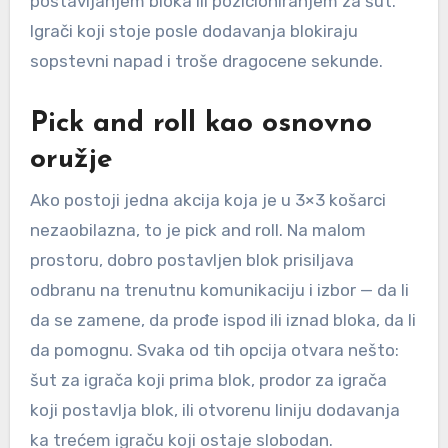
postavljanjem bloka ili pozicioniranjem za šut.
Igrači koji stoje posle dodavanja blokiraju
sopstevni napad i troše dragocene sekunde.
Pick and roll kao osnovno
oružje
Ako postoji jedna akcija koja je u 3×3 košarci
nezaobilazna, to je pick and roll. Na malom
prostoru, dobro postavljen blok prisiljava
odbranu na trenutnu komunikaciju i izbor — da li
da se zamene, da prođe ispod ili iznad bloka, da li
da pomognu. Svaka od tih opcija otvara nešto:
šut za igrača koji prima blok, prodor za igrača
koji postavlja blok, ili otvorenu liniju dodavanja
ka trećem igraču koji ostaje slobodan.