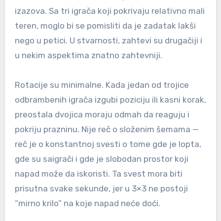
izazova. Sa tri igrača koji pokrivaju relativno mali
teren, moglo bi se pomisliti da je zadatak lakši
nego u petici. U stvarnosti, zahtevi su drugačiji i
u nekim aspektima znatno zahtevniji.
Rotacije su minimalne. Kada jedan od trojice
odbrambenih igrača izgubi poziciju ili kasni korak,
preostala dvojica moraju odmah da reaguju i
pokriju prazninu. Nije reč o složenim šemama —
reč je o konstantnoj svesti o tome gde je lopta,
gde su saigrači i gde je slobodan prostor koji
napad može da iskoristi. Ta svest mora biti
prisutna svake sekunde, jer u 3×3 ne postoji
“mirno krilo” na koje napad neće doći.