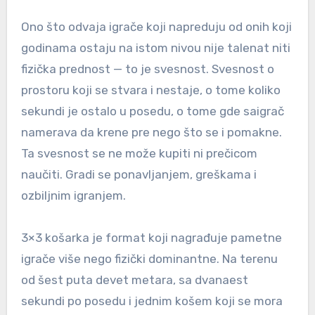
Ono što odvaja igrače koji napreduju od onih koji
godinama ostaju na istom nivou nije talenat niti
fizička prednost — to je svesnost. Svesnost o
prostoru koji se stvara i nestaje, o tome koliko
sekundi je ostalo u posedu, o tome gde saigrač
namerava da krene pre nego što se i pomakne.
Ta svesnost se ne može kupiti ni prečicom
naučiti. Gradi se ponavljanjem, greškama i
ozbiljnim igranjem.
3×3 košarka je format koji nagrađuje pametne
igrače više nego fizički dominantne. Na terenu
od šest puta devet metara, sa dvanaest
sekundi po posedu i jednim košem koji se mora