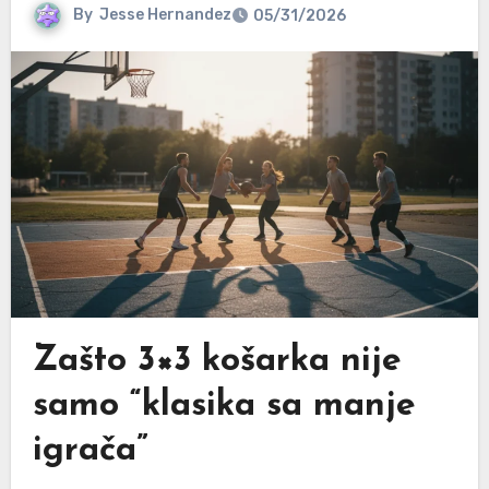
By
Jesse Hernandez
05/31/2026
Zašto 3×3 košarka nije
samo “klasika sa manje
igrača”