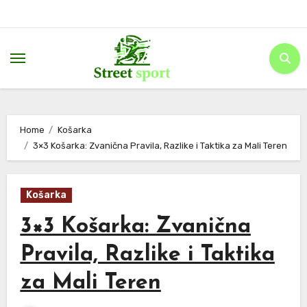
Skip
to
content
Home
Košarka
3×3 Košarka: Zvanična Pravila, Razlike i Taktika za Mali Teren
Košarka
3×3 Košarka: Zvanična
Pravila, Razlike i Taktika
za Mali Teren