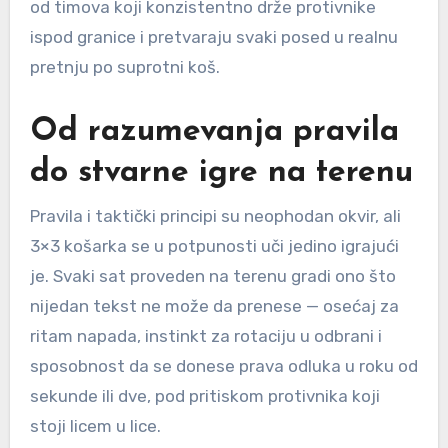
od timova koji konzistentno drže protivnike
ispod granice i pretvaraju svaki posed u realnu
pretnju po suprotni koš.
Od razumevanja pravila
do stvarne igre na terenu
Pravila i taktički principi su neophodan okvir, ali
3×3 košarka se u potpunosti uči jedino igrajući
je. Svaki sat proveden na terenu gradi ono što
nijedan tekst ne može da prenese — osećaj za
ritam napada, instinkt za rotaciju u odbrani i
sposobnost da se donese prava odluka u roku od
sekunde ili dve, pod pritiskom protivnika koji
stoji licem u lice.