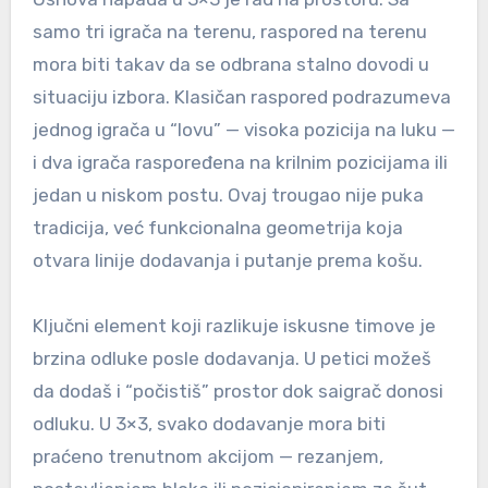
samo tri igrača na terenu, raspored na terenu
mora biti takav da se odbrana stalno dovodi u
situaciju izbora. Klasičan raspored podrazumeva
jednog igrača u “lovu” — visoka pozicija na luku —
i dva igrača raspoređena na krilnim pozicijama ili
jedan u niskom postu. Ovaj trougao nije puka
tradicija, već funkcionalna geometrija koja
otvara linije dodavanja i putanje prema košu.
Ključni element koji razlikuje iskusne timove je
brzina odluke posle dodavanja. U petici možeš
da dodaš i “počistiš” prostor dok saigrač donosi
odluku. U 3×3, svako dodavanje mora biti
praćeno trenutnom akcijom — rezanjem,