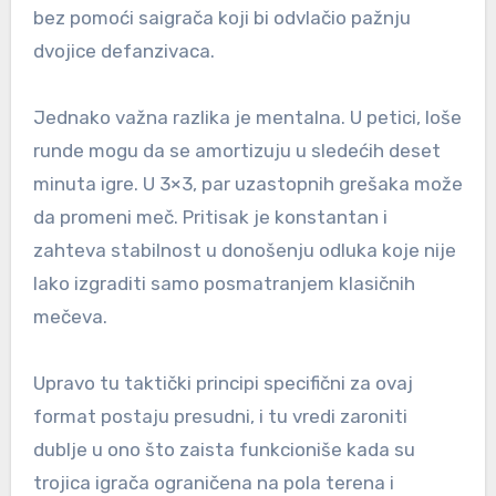
bez pomoći saigrača koji bi odvlačio pažnju
dvojice defanzivaca.
Jednako važna razlika je mentalna. U petici, loše
runde mogu da se amortizuju u sledećih deset
minuta igre. U 3×3, par uzastopnih grešaka može
da promeni meč. Pritisak je konstantan i
zahteva stabilnost u donošenju odluka koje nije
lako izgraditi samo posmatranjem klasičnih
mečeva.
Upravo tu taktički principi specifični za ovaj
format postaju presudni, i tu vredi zaroniti
dublje u ono što zaista funkcioniše kada su
trojica igrača ograničena na pola terena i