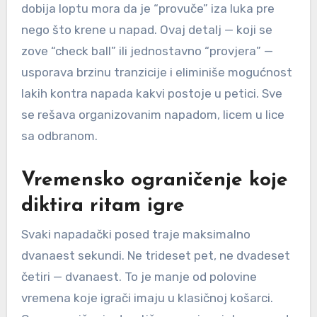
dobija loptu mora da je “provuče” iza luka pre
nego što krene u napad. Ovaj detalj — koji se
zove “check ball” ili jednostavno “provjera” —
usporava brzinu tranzicije i eliminiše mogućnost
lakih kontra napada kakvi postoje u petici. Sve
se rešava organizovanim napadom, licem u lice
sa odbranom.
Vremensko ograničenje koje
diktira ritam igre
Svaki napadački posed traje maksimalno
dvanaest sekundi. Ne trideset pet, ne dvadeset
četiri — dvanaest. To je manje od polovine
vremena koje igrači imaju u klasičnoj košarci.