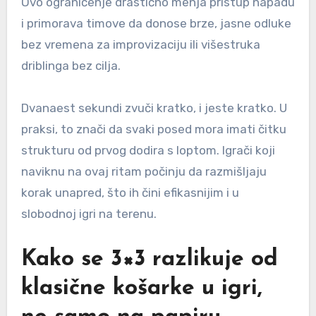
Ovo ograničenje drastično menja pristup napadu
i primorava timove da donose brze, jasne odluke
bez vremena za improvizaciju ili višestruka
driblinga bez cilja.
Dvanaest sekundi zvuči kratko, i jeste kratko. U
praksi, to znači da svaki posed mora imati čitku
strukturu od prvog dodira s loptom. Igrači koji
naviknu na ovaj ritam počinju da razmišljaju
korak unapred, što ih čini efikasnijim i u
slobodnoj igri na terenu.
Kako se 3×3 razlikuje od
klasične košarke u igri,