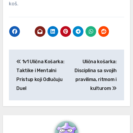
koš.
Post
1v1 Ulična Košarka:
Ulična košarka:
navigation
Taktike i Mentalni
Disciplina sa svojih
Pristup koji Odlučuju
pravilima, ritmom i
Duel
kulturom