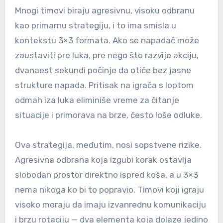
Mnogi timovi biraju agresivnu, visoku odbranu
kao primarnu strategiju, i to ima smisla u
kontekstu 3×3 formata. Ako se napadač može
zaustaviti pre luka, pre nego što razvije akciju,
dvanaest sekundi počinje da otiče bez jasne
strukture napada. Pritisak na igrača s loptom
odmah iza luka eliminiše vreme za čitanje
situacije i primorava na brze, često loše odluke.
Ova strategija, međutim, nosi sopstvene rizike.
Agresivna odbrana koja izgubi korak ostavlja
slobodan prostor direktno ispred koša, a u 3×3
nema nikoga ko bi to popravio. Timovi koji igraju
visoko moraju da imaju izvanrednu komunikaciju
i brzu rotaciju — dva elementa koja dolaze jedino