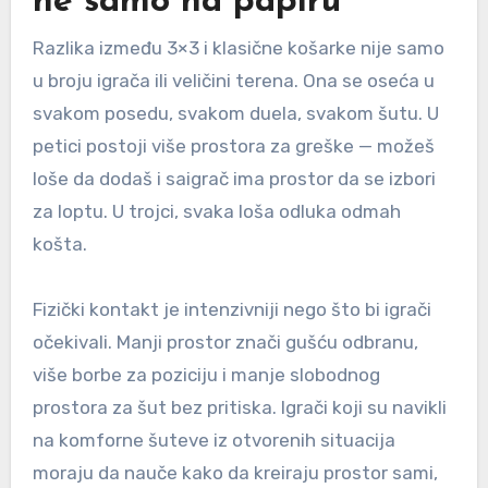
ne samo na papiru
Razlika između 3×3 i klasične košarke nije samo
u broju igrača ili veličini terena. Ona se oseća u
svakom posedu, svakom duela, svakom šutu. U
petici postoji više prostora za greške — možeš
loše da dodaš i saigrač ima prostor da se izbori
za loptu. U trojci, svaka loša odluka odmah
košta.
Fizički kontakt je intenzivniji nego što bi igrači
očekivali. Manji prostor znači gušću odbranu,
više borbe za poziciju i manje slobodnog
prostora za šut bez pritiska. Igrači koji su navikli
na komforne šuteve iz otvorenih situacija
moraju da nauče kako da kreiraju prostor sami,