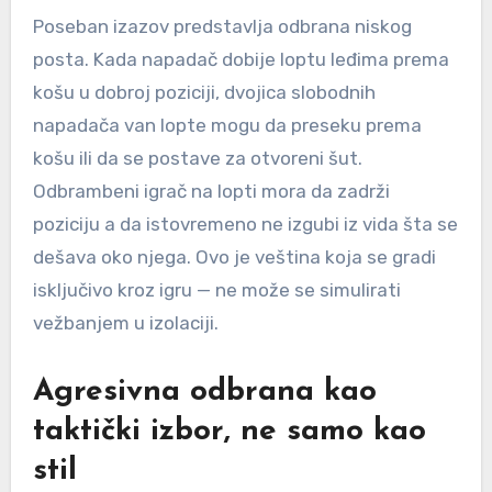
Poseban izazov predstavlja odbrana niskog
posta. Kada napadač dobije loptu leđima prema
košu u dobroj poziciji, dvojica slobodnih
napadača van lopte mogu da preseku prema
košu ili da se postave za otvoreni šut.
Odbrambeni igrač na lopti mora da zadrži
poziciju a da istovremeno ne izgubi iz vida šta se
dešava oko njega. Ovo je veština koja se gradi
isključivo kroz igru — ne može se simulirati
vežbanjem u izolaciji.
Agresivna odbrana kao
taktički izbor, ne samo kao
stil