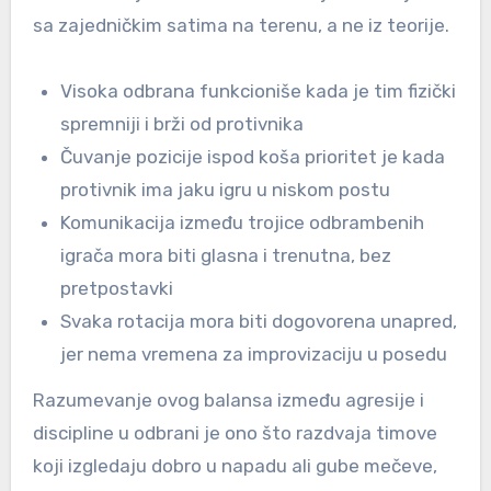
sa zajedničkim satima na terenu, a ne iz teorije.
Visoka odbrana funkcioniše kada je tim fizički
spremniji i brži od protivnika
Čuvanje pozicije ispod koša prioritet je kada
protivnik ima jaku igru u niskom postu
Komunikacija između trojice odbrambenih
igrača mora biti glasna i trenutna, bez
pretpostavki
Svaka rotacija mora biti dogovorena unapred,
jer nema vremena za improvizaciju u posedu
Razumevanje ovog balansa između agresije i
discipline u odbrani je ono što razdvaja timove
koji izgledaju dobro u napadu ali gube mečeve,