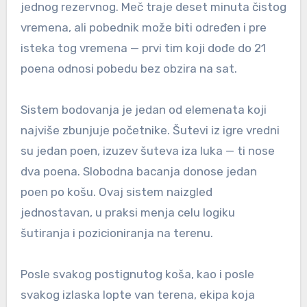
jednog rezervnog. Meč traje deset minuta čistog
vremena, ali pobednik može biti određen i pre
isteka tog vremena — prvi tim koji dođe do 21
poena odnosi pobedu bez obzira na sat.
Sistem bodovanja je jedan od elemenata koji
najviše zbunjuje početnike. Šutevi iz igre vredni
su jedan poen, izuzev šuteva iza luka — ti nose
dva poena. Slobodna bacanja donose jedan
poen po košu. Ovaj sistem naizgled
jednostavan, u praksi menja celu logiku
šutiranja i pozicioniranja na terenu.
Posle svakog postignutog koša, kao i posle
svakog izlaska lopte van terena, ekipa koja