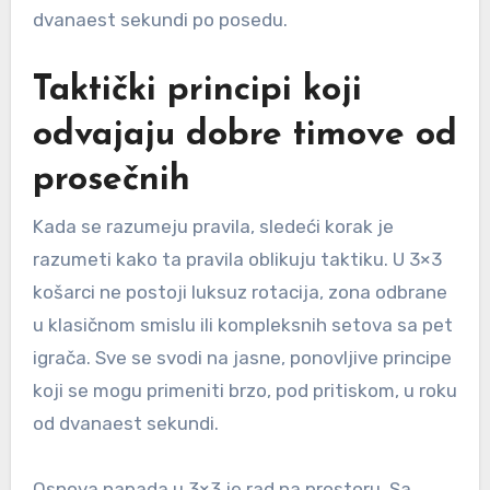
dvanaest sekundi po posedu.
Taktički principi koji
odvajaju dobre timove od
prosečnih
Kada se razumeju pravila, sledeći korak je
razumeti kako ta pravila oblikuju taktiku. U 3×3
košarci ne postoji luksuz rotacija, zona odbrane
u klasičnom smislu ili kompleksnih setova sa pet
igrača. Sve se svodi na jasne, ponovljive principe
koji se mogu primeniti brzo, pod pritiskom, u roku
od dvanaest sekundi.
Osnova napada u 3×3 je rad na prostoru. Sa