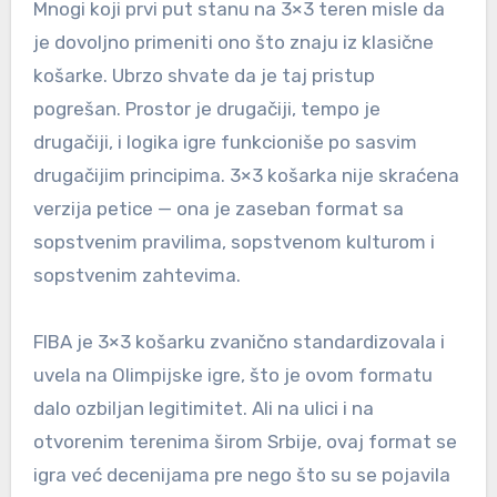
Mnogi koji prvi put stanu na 3×3 teren misle da
je dovoljno primeniti ono što znaju iz klasične
košarke. Ubrzo shvate da je taj pristup
pogrešan. Prostor je drugačiji, tempo je
drugačiji, i logika igre funkcioniše po sasvim
drugačijim principima. 3×3 košarka nije skraćena
verzija petice — ona je zaseban format sa
sopstvenim pravilima, sopstvenom kulturom i
sopstvenim zahtevima.
FIBA je 3×3 košarku zvanično standardizovala i
uvela na Olimpijske igre, što je ovom formatu
dalo ozbiljan legitimitet. Ali na ulici i na
otvorenim terenima širom Srbije, ovaj format se
igra već decenijama pre nego što su se pojavila