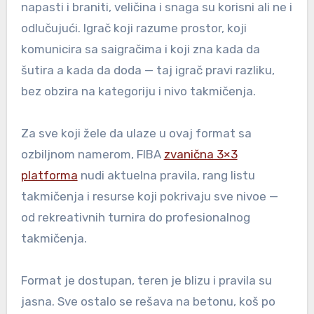
napasti i braniti, veličina i snaga su korisni ali ne i
odlučujući. Igrač koji razume prostor, koji
komunicira sa saigračima i koji zna kada da
šutira a kada da dodа — taj igrač pravi razliku,
bez obzira na kategoriju i nivo takmičenja.
Za sve koji žele da ulaze u ovaj format sa
ozbiljnom namerom, FIBA
zvanična 3×3
platforma
nudi aktuelna pravila, rang listu
takmičenja i resurse koji pokrivaju sve nivoe —
od rekreativnih turnira do profesionalnog
takmičenja.
Format je dostupan, teren je blizu i pravila su
jasna. Sve ostalo se rešava na betonu, koš po